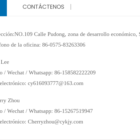
CONTÁCTENOS
ección:NO.109 Calle Pudong, zona de desarrollo económico,
fono de la oficina: 86-0575-83263306
 Lee
no / Wechat / Whatsapp: 86-158582222209
electrónico:
cy616093777@163.com
rry Zhou
no / Wechat / Whatsapp: 86-15267519947
electrónico:
Cherryzhou@cykjy.com