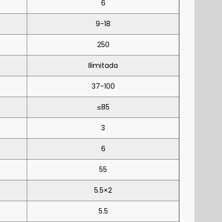
6
9-18
250
Ilimitada
37-100
≤85
3
6
55
5.5×2
5.5