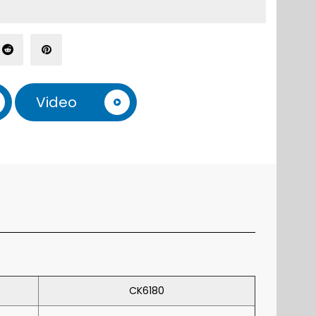
Video
CK6180