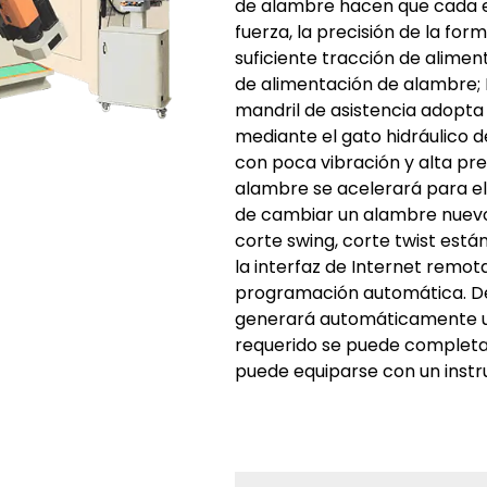
de alambre hacen que cada 
fuerza, la precisión de la for
suficiente tracción de alimen
de alimentación de alambre; E
mandril de asistencia adopta l
mediante el gato hidráulico d
con poca vibración y alta pre
alambre se acelerará para el
de cambiar un alambre nuevo.
corte swing, corte twist está
la interfaz de Internet remota
programación automática. Des
generará automáticamente un 
requerido se puede completar
puede equiparse con un inst