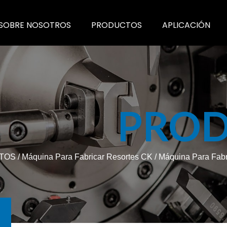
SOBRE NOSOTROS
PRODUCTOS
APLICACIÓN
PRO
TOS
/
Máquina Para Fabricar Resortes CK
/
Máquina Para Fab