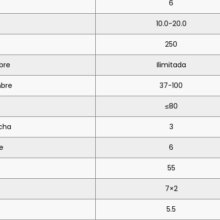
6
10.0-20.0
250
bre
Ilimitada
mbre
37-100
≤80
echa
3
e
6
55
7×2
5.5